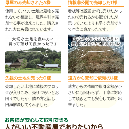
母屋のみ売却されたA様
情報非公開で売却したT様
使用していない土地と建物を売
看板等は設置せずに売りたかっ
れないか相談し、境界を引き売
たので売れるか心配でしたが、
却する事が出来ました。購入さ
思っていたよりも早く売却でき
れた方にも喜ばれています。
て本当に良かったです。
先祖の土地を売ったO様
遠方から売却ご依頼のU様
売却したい土地に隣接のブロッ
遠方からの依頼で取引金額が小
クが入りこみ、売りづらいとお
さいにも関わらず、丁寧に対応
困りでしたが、隣の方と話し、
して頂きとても安心して取引出
円満解決してくれました。
来ました。