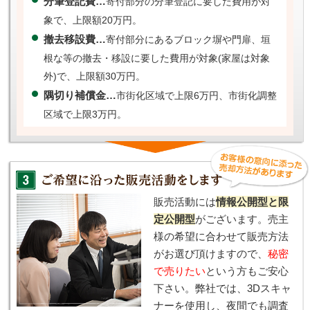
分筆登記費…
寄付部分の分筆登記に要した費用が対
象で、上限額20万円。
撤去移設費…
寄付部分にあるブロック塀や門扉、垣
根な等の撤去・移設に要した費用が対象(家屋は対象
外)で、上限額30万円。
隅切り補償金…
市街化区域で上限6万円、市街化調整
区域で上限3万円。
販売活動には
情報公開型と限
定公開型
がございます。売主
様の希望に合わせて販売方法
がお選び頂けますので、
秘密
で売りたい
という方もご安心
下さい。弊社では、3Dスキャ
ナーを使用し、夜間でも調査